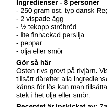
Ingredienser - 8 personer
- 250 gram ost, typ dansk Re
- 2 vispade ägg
- ½ tekopp ströbröd
- lite finhackad persilja
- peppar
- olja eller smör
Gör så här
Osten rivs grovt på rivjärn. V
tillsätt därefter alla ingredi
känns för lös kan man tillsätta
stek i het olja eller smör.
Receptet är inskickat av:
Za