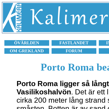
ÖVÄRLDEN
FASTLANDET
I
OM GREKLAND
FORUM
Porto Roma be
Porto Roma ligger så lån
Vasilikoshalvön
. Det är ett
cirka 200 meter lång stran
småsten. Botten är av sand 