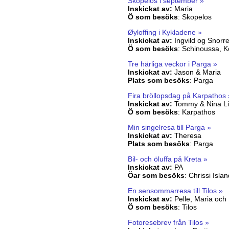
Skopelos i september »
Inskickat av:
Maria
Ö som besöks
:
Skopelos
Øyloffing i Kykladene »
Inskickat av:
Ingvild og Snorr
Ö som besöks
:
Schinoussa, K
Tre härliga veckor i Parga »
Inskickat av:
Jason & Maria
Plats som besöks
:
Parga
Fira bröllopsdag på Karpathos 
Inskickat av:
Tommy & Nina L
Ö som besöks
:
Karpathos
Min singelresa till Parga »
Inskickat av:
Theresa
Plats som besöks
:
Parga
Bil- och öluffa på Kreta »
Inskickat av:
PA
Öar som besöks
:
Chrissi Isla
En sensommarresa till Tilos »
Inskickat av:
Pelle, Maria och 
Ö som besöks
:
Tilos
Fotoresebrev från Tilos »