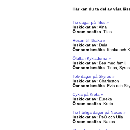
Här kan du ta del av våra läs
Tio dagar på Tilos »
Inskickat av:
Aina
Ö som besöks
:
Tilos
Resan till Ithaka »
Inskickat av:
Deia
Öar som besöks
:
Ithaka och K
Öluffa i Kykladerna »
Inskickat av:
Bea med familj
Öar som besöks
:
Tinos, Syros
Tolv dagar på Skyros »
Inskickat av:
Charleston
Öar som besöks
:
Evia och Sk
Cykla på Kreta »
Inskickat av:
Eureka
Ö som besöks
:
Kreta
Tio härliga dagar på Naxos »
Inskickat av:
PeO och Ulla
Ö som besöks
:
Naxos