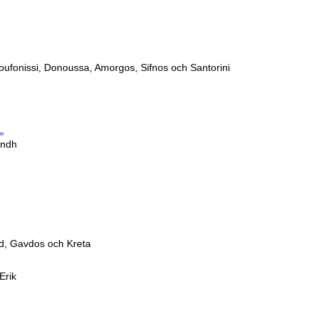
e
oufonissi, Donoussa, Amorgos, Sifnos och Santorini
»
indh
nd, Gavdos och Kreta
Erik