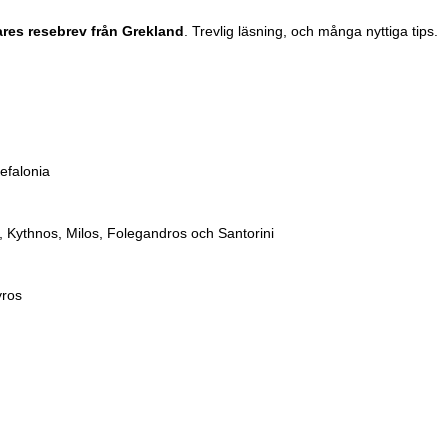
ares resebrev från Grekland
. Trevlig läsning, och många nyttiga tips.
efalonia
, Kythnos, Milos, Folegandros och Santorini
yros