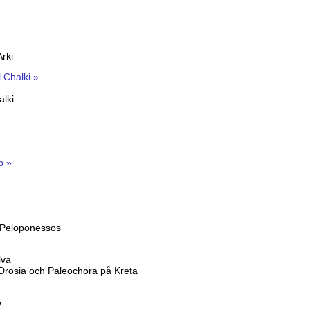
rki
l Chalki »
alki
p »
 Peloponessos
lva
Drosia och Paleochora på Kreta
e