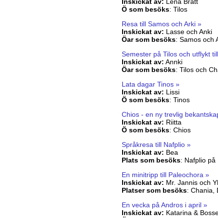
Inskickat av:
Lena Bratt
Ö som besöks
:
Tilos
Resa till Samos och Arki »
Inskickat av:
Lasse och Anki
Öar som besöks
:
Samos och A
Semester på Tilos och utflykt til
Inskickat av:
Annki
Öar som besöks
:
Tilos och Ch
Lata dagar Tinos »
Inskickat av:
Lissi
Ö som besöks
:
Tinos
Chios - en ny trevlig bekantska
Inskickat av:
Riitta
Ö som besöks
:
Chios
Språkresa till Nafplio »
Inskickat av:
Bea
Plats som besöks
:
Nafplio på
En minitripp till Paleochora »
Inskickat av:
Mr. Jannis och Y
Platser som besöks
:
Chania, 
En vecka på Andros i april »
Inskickat av:
Katarina & Boss