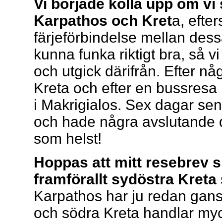
Vi började kolla upp om vi
Karpathos och Kret
a, efter
färjeförbindelse mellan dessa
kunna funka riktigt bra, så vi
och utgick därifrån. Efter någr
Kreta och efter en bussresa
i Makrigialos. Sex dagar sena
och hade några avslutande d
som helst!
Hoppas att mitt resebrev sk
framförallt sydöstra Kreta
Karpathos har ju redan gans
och södra Kreta handlar my