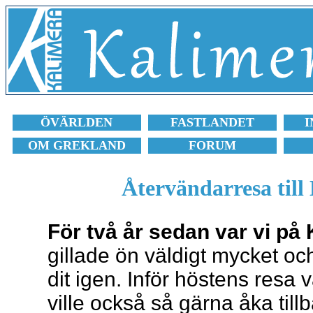
ÖVÄRLDEN
FASTLANDET
I
OM GREKLAND
FORUM
Återvändarresa till
För två år sedan var vi på
gillade ön väldigt mycket oc
dit igen. Inför höstens resa 
ville också så gärna åka tillb