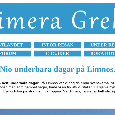
STLANDET
INFÖR RESAN
UNDER RE
FORUM
E-GUIDER
BOKA HO
Nio underbara dagar på Limnos
o helt underbara dagar
. På Limnos var vi nog de enda svenskarna. Vi
anden men som namnet säger, hade vi en fin utsikt istället. Till själva b
n i byn och två på stranden, var öppna. Värdinnan, Tarsia, är helt otrolig