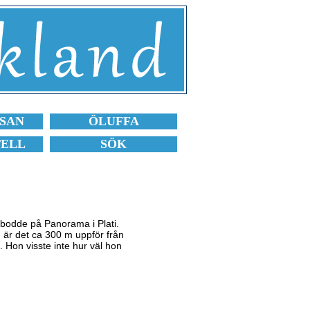
SAN
ÖLUFFA
TELL
SÖK
.
 bodde på Panorama i Plati.
yn är det ca 300 m uppför från
. Hon visste inte hur väl hon