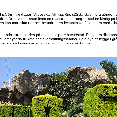
 på ön i tre dagar
. Vi besökte Myrina, öns största stad, flera gånger.
ärer. Nere vid hamnen finns en massa restauranger med inriktning på fi
len kan man sitta där och beundra den bysantinska fästningen med alla s
en andra stora staden på ön och tidigare huvudstad. På vägen dit stanna
u ombyggda till kafé och övernattningsstudios. Hela byn är byggd i grå 
gt eftersom Limnos är en vulkan ö och inte särskilt grön.