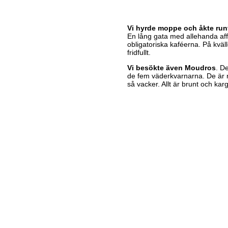
Vi hyrde moppe och åkte runt
En lång gata med allehanda aff
obligatoriska kaféerna. På kväl
fridfullt.
Vi besökte även Moudros
. D
de fem väderkvarnarna. De är n
så vacker. Allt är brunt och kar