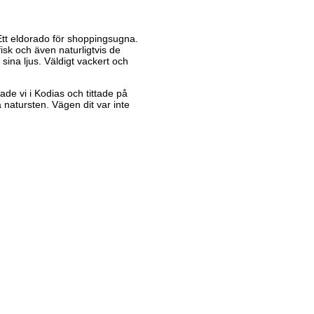
 Ett eldorado för shoppingsugna.
sk och även naturligtvis de
ina ljus. Väldigt vackert och
de vi i Kodias och tittade på
natursten. Vägen dit var inte