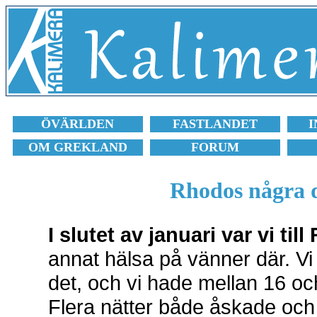
ÖVÄRLDEN
FASTLANDET
I
OM GREKLAND
FORUM
Rhodos några d
I slutet av januari var vi ti
annat hälsa på vänner där. Vi 
det, och vi hade mellan 16 o
Flera nätter både åskade och 