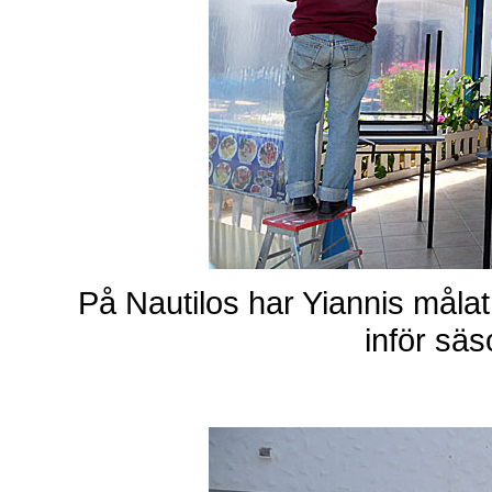
På Nautilos har Yiannis målat
inför sä