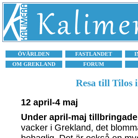
ÖVÄRLDEN
FASTLANDET
I
OM GREKLAND
FORUM
Resa till Tilos 
12 april-4 maj
Under april-maj tillbringade
vacker i Grekland, det blomma
behaglig. Det är också en myck