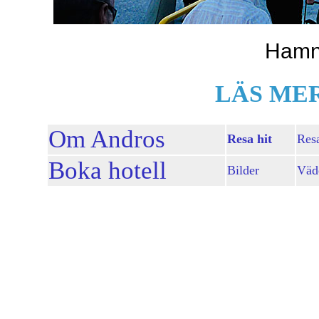
Hamne
LÄS ME
Om Andros
Resa hit
Resa
Boka hotell
Bilder
Väd