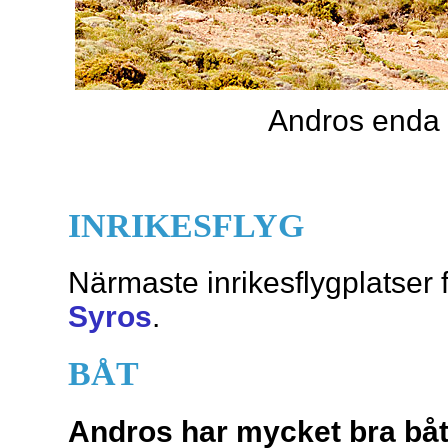
Andros enda
INRIKESFLYG
Närmaste inrikesflygplatser 
Syros
.
BÅT
Andros har mycket bra bå