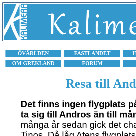
ÖVÄRLDEN
FASTLANDET
I
OM GREKLAND
FORUM
Resa till An
Det finns ingen flygplats p
ta sig till Andros än till 
många år sedan gick det chart
Tinos. Då låg Atens flygplat