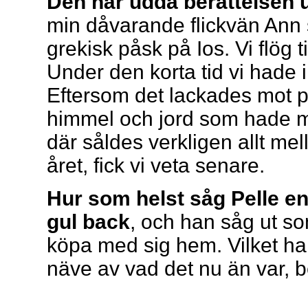
Den här udda berättelsen ut
min dåvarande flickvän Ann s
grekisk påsk på Ios. Vi flög t
Under den korta tid vi hade 
Eftersom det lackades mot 
himmel och jord som hade me
där såldes verkligen allt mel
året, fick vi veta senare.
Hur som helst såg Pelle en 
gul back
, och han såg ut so
köpa med sig hem. Vilket h
näve av vad det nu än var, b