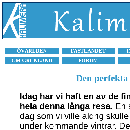
ÖVÄRLDEN
FASTLANDET
I
OM GREKLAND
FORUM
Den perfekta
Idag har vi haft en av de f
hela denna långa resa
. En 
dag som vi ville aldrig skulle
under kommande vintrar. Det