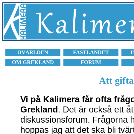
ÖVÄRLDEN
FASTLANDET
I
OM GREKLAND
FORUM
Att gift
Vi på Kalimera får ofta frågor
Grekland
. Det är också ett 
diskussionsforum. Frågorna ha
hoppas jag att det ska bli tvä