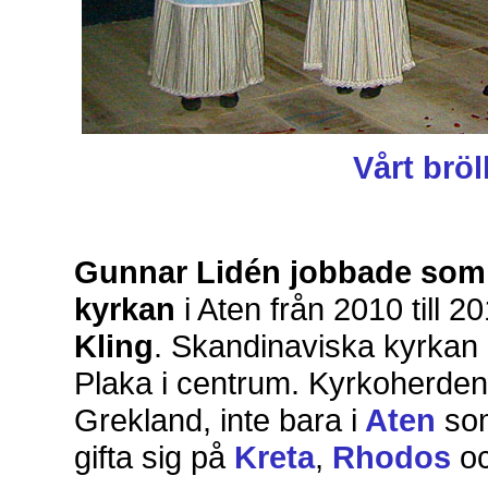
Vårt bröl
Gunnar Lidén jobbade som 
kyrkan
i Aten från 2010 till 
Kling
. Skandinaviska kyrkan har
Plaka i centrum. Kyrkoherden h
Grekland, inte bara i
Aten
som
gifta sig på
Kreta
,
Rhodos
oc