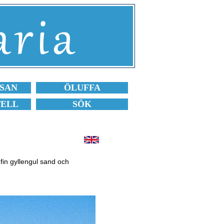
SAN
ÖLUFFA
TELL
SÖK
in gyllengul sand och