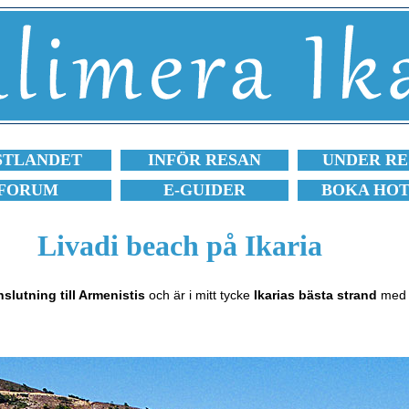
STLANDET
INFÖR RESAN
UNDER RE
FORUM
E-GUIDER
BOKA HO
Livadi beach på Ikaria
nslutning till Armenistis
och är i mitt tycke
Ikarias bästa strand
med f