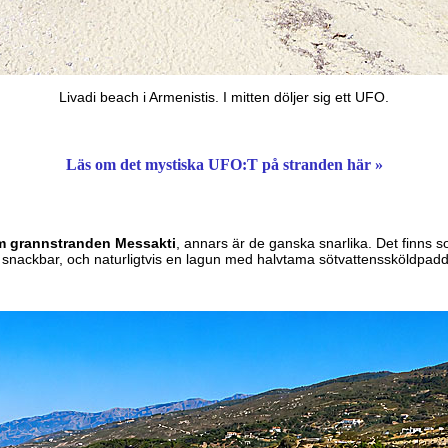
Livadi beach i Armenistis. I mitten döljer sig ett UFO.
Läs om det mystiska UFO:T på stranden här »
om grannstranden
Messakti
, annars är de ganska snarlika. Det finns so
 snackbar, och naturligtvis en lagun med halvtama sötvattenssköldpadd