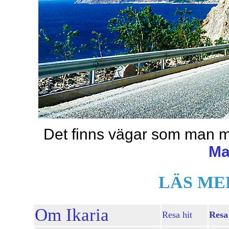
Det finns vägar som man me
Ma
LÄS ME
Om Ikaria
Resa hit
Resa