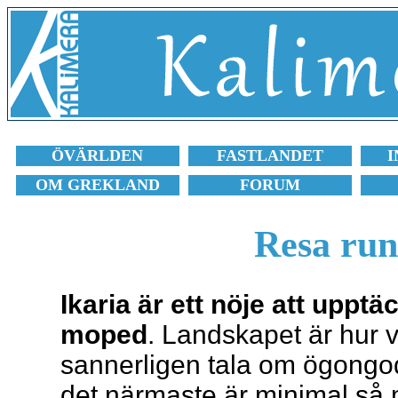
ÖVÄRLDEN
FASTLANDET
I
OM GREKLAND
FORUM
Resa run
Ikaria är ett nöje att uppt
moped
. Landskapet är hur 
sannerligen tala om ögongodis
det närmaste är minimal så