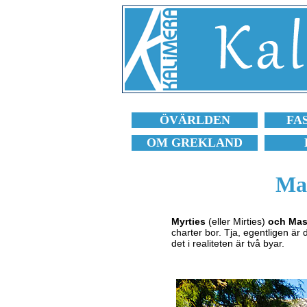
ÖVÄRLDEN
FA
OM GREKLAND
Mas
Myrties
(eller Mirties)
och Mass
charter bor. Tja, egentligen är 
det i realiteten är två byar.