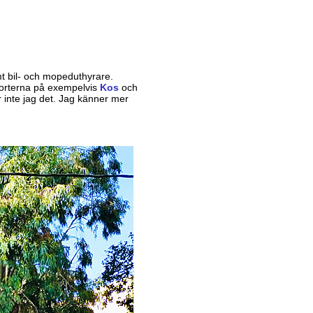
amt bil- och mopeduthyrare.
storterna på exempelvis
Kos
och
r inte jag det. Jag känner mer