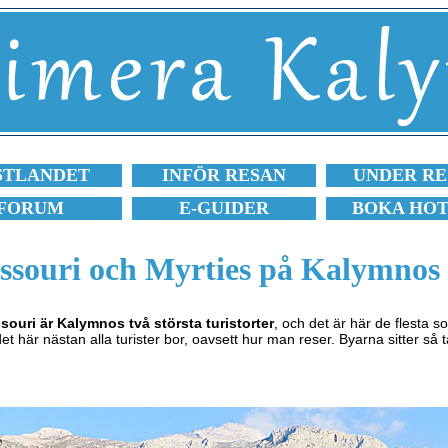
STLANDET
INFÖR RESAN
UNDER RE
FORUM
E-GUIDER
BOKA HO
souri och Myrties på Kalymnos
ouri är Kalymnos två största turistorter
, och det är här de flesta s
det här nästan alla turister bor, oavsett hur man reser. Byarna sitter så t