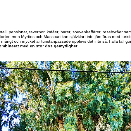
otell, pensionat, tavernor, kaféer, barer, souveniraffärer, resebyråer s
torter, men Myrties och Massouri kan självklart inte jämföras med turi
mångt och mycket är turistanpassade upplevs det inte så. I alla fall gö
ombinerat med en stor dos gemytlighet
.