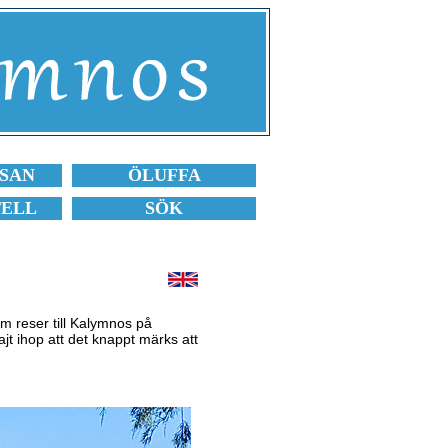
SAN
ÖLUFFA
TELL
SÖK
om reser till Kalymnos på
ajt ihop att det knappt märks att