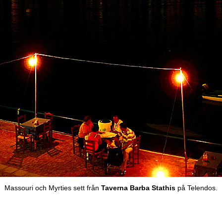
Massouri och Myrties sett från
Taverna Barba Stathis
på Telendos.