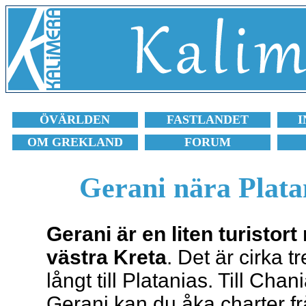
ÖVÄRLDEN
FASTLANDET
I
OM GREKLAND
FORUM
Gerani nära Plata
Gerani är en liten turisto
västra Kreta
. Det är cirka t
långt till Platanias. Till Chan
Gerani kan du åka charter fr