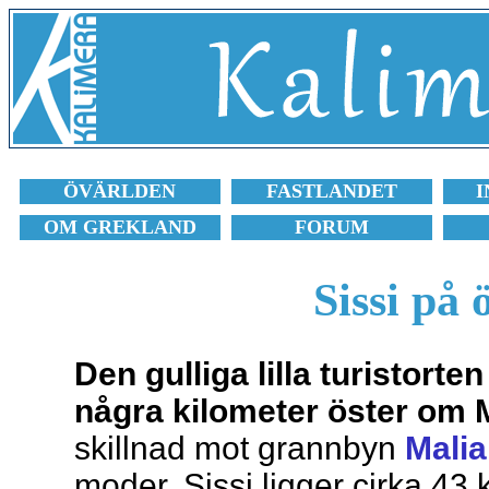
ÖVÄRLDEN
FASTLANDET
I
OM GREKLAND
FORUM
Sissi på 
Den gulliga lilla turistorten
några kilometer öster om 
skillnad mot grannbyn
Malia
moder. Sissi ligger cirka 43