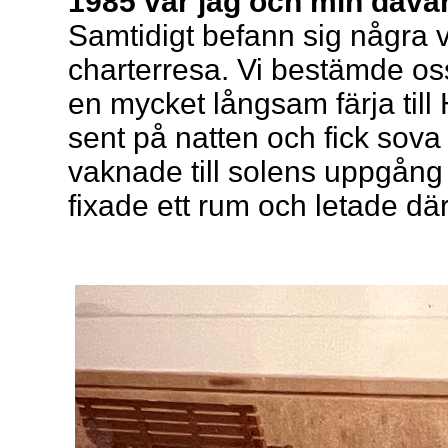
1985 var jag och min dåva
Samtidigt befann sig några
charterresa. Vi bestämde os
en mycket långsam färja till
sent på natten och fick sov
vaknade till solens uppgång 
fixade ett rum och letade dä