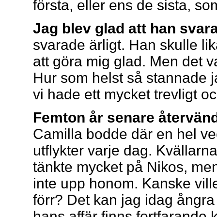
första, eller ens de sista, s
Jag blev glad att han sva
svarade ärligt. Han skulle li
att göra mig glad. Men det v
Hur som helst så stannade j
vi hade ett mycket trevligt o
Femton år senare återvänd
Camilla bodde där en hel v
utflykter varje dag. Kvällar
tänkte mycket på Nikos, men
inte upp honom. Kanske vill
förr? Det kan jag idag ångra 
hans affär finns fortfarande k