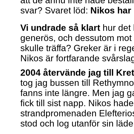
att de ännu inte hade beställ
svar? Svaret löd:
Nikos har 
Vi undrade så klart
hur det 
generös, och dessutom mot 
skulle träffa? Greker är i re
Nikos är fortfarande svårsla
2004 återvände jag till Kr
tog jag bussen till Rethymnon
fanns inte längre. Men jag g
fick till sist napp. Nikos hade f
strandpromenaden Elefterios
stod och log utanför sin läde