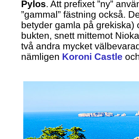
Pylos
. Att prefixet ”ny” anv
”gammal” fästning också. D
betyder gamla på grekiska) 
bukten, snett mittemot Niokas
två andra mycket välbevarad
nämligen
Koroni Castle
oc