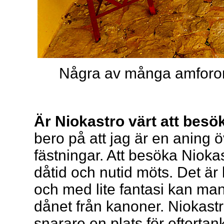
Några av många amforor 
Är Niokastro värt att bes
bero på att jag är en aning 
fästningar. Att besöka Niokast
dåtid och nutid möts. Det är 
och med lite fantasi kan ma
dånet från kanoner. Niokastro
snarare en plats för eftertan