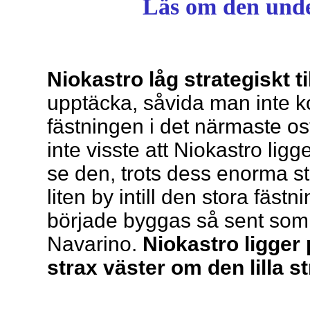
Läs om den unde
Niokastro låg
strategiskt ti
upptäcka, såvida man inte k
fästningen i det närmaste os
inte visste att Niokastro ligg
se den, trots dess enorma st
liten by intill den stora fäst
började byggas så sent som 1
Navarino.
Niokastro ligge
strax väster om den lilla s