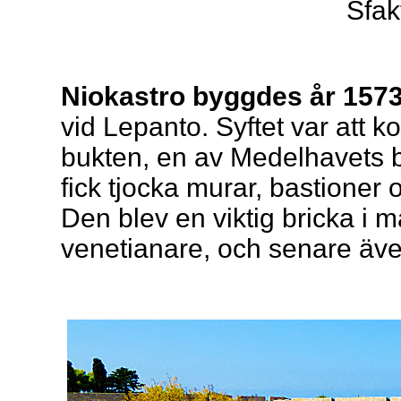
Sfakt
Niokastro byggdes år 157
vid Lepanto. Syftet var att ko
bukten, en av Medelhavets b
fick tjocka murar, bastione
Den blev en viktig bricka i 
venetianare, och senare äv