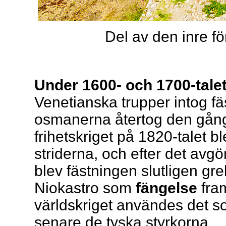
Del av den inre f
Under 1600- och 1700-tale
Venetianska trupper intog fä
osmanerna återtog den gång
frihetskriget på 1820-talet bl
striderna, och efter det avg
blev fästningen slutligen gr
Niokastro som
fängelse
fram
världskriget användes det so
senare de tyska styrkorna.