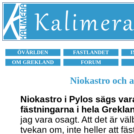
ÖVÄRLDEN
FASTLANDET
I
OM GREKLAND
FORUM
Niokastro och 
Niokastro i Pylos sägs var
fästningarna i hela Grekla
jag vara osagt. Att det är vä
tvekan om, inte heller att fäs