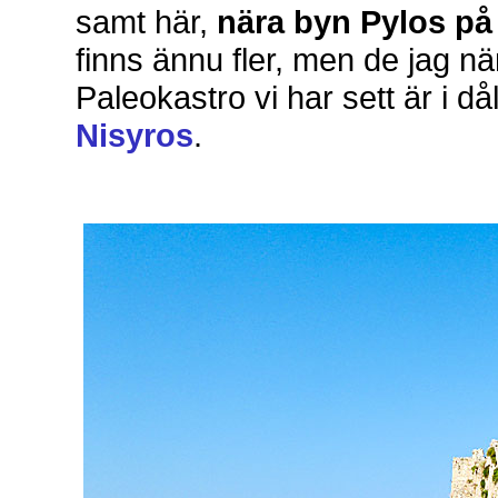
samt här,
nära byn Pylos p
finns ännu fler, men de jag nä
Paleokastro vi har sett är i då
Nisyros
.