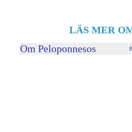
LÄS MER O
Om Peloponnesos
B