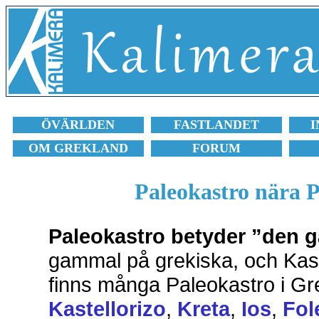
ÖVÄRLDEN
FASTLANDET
I
OM GREKLAND
FORUM
Paleokastro nära 
Paleokastro betyder ”den 
gammal på grekiska, och Kastr
finns många Paleokastro i Gr
Kastellorizo
,
Kreta
,
Ios
,
Fol