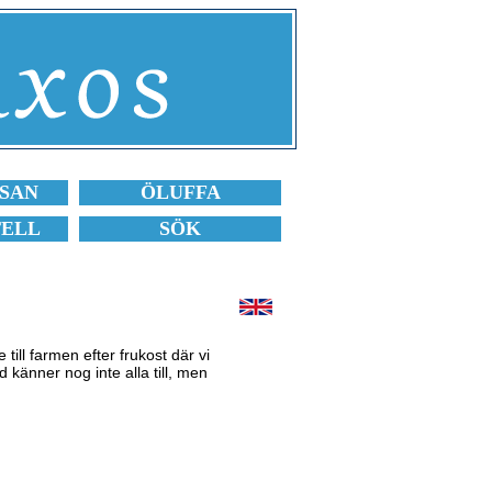
SAN
ÖLUFFA
TELL
SÖK
e till farmen efter frukost där vi
d känner nog inte alla till, men