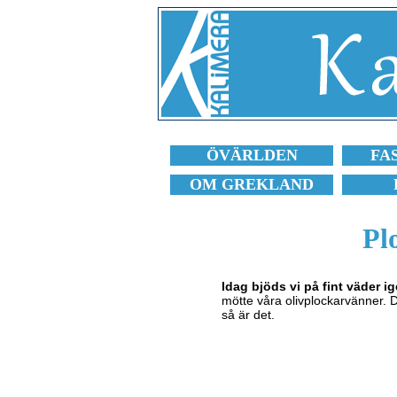
ÖVÄRLDEN
FA
OM GREKLAND
Pl
Idag bjöds vi på fint väder i
mötte våra olivplockarvänner. De
så är det.