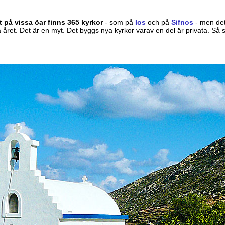
t på vissa öar finns 365 kyrkor
- som på
Ios
och på
Sifnos
- men det
 året. Det är en myt. Det byggs nya kyrkor varav en del är privata. Så s