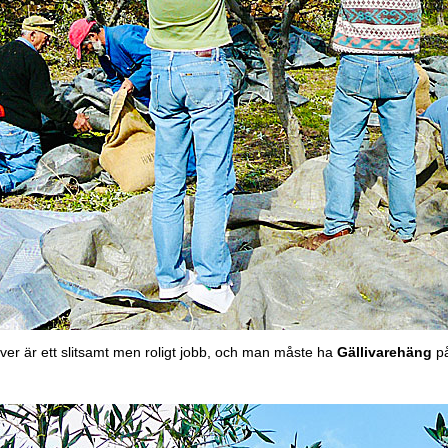
liver är ett slitsamt men roligt jobb, och man måste ha
Gällivarehäng
på