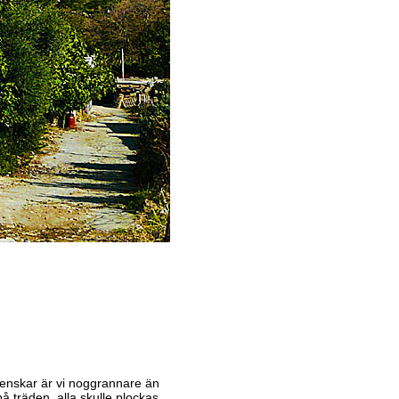
svenskar är vi noggrannare än
å träden, alla skulle plockas