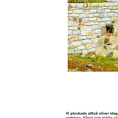
Vi plockade alltså oliver idag
grekerna. Något som märks när m