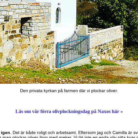
Den privata kyrkan på farmen där vi plockar oliver.
Läs om vår förra olivplockningsdag på Naxos här »
 igen
. Det är både roligt och arbetsamt. Eftersom jag och Camilla är 
an plockar oliver ihop med greker. Vi lät inte en enda oliv sitta kvar p