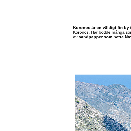
Koronos är en väldigt fin by t
Koronos. Här bodde många som 
av
sandpapper som hette Na