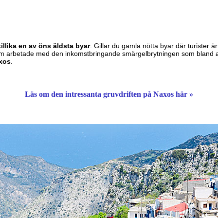
illika en av öns äldsta byar
. Gillar du gamla nötta byar där turister är
arbetade med den inkomstbringande smärgelbrytningen som bland ann
xos
.
Läs om den intressanta gruvdriften på Naxos här »