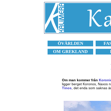
ÖVÄRLDEN
FA
OM GREKLAND
Om man kommer från
Koroni
ligger berget Koronos, Naxos n
Tinos
, det enda som saknas är 