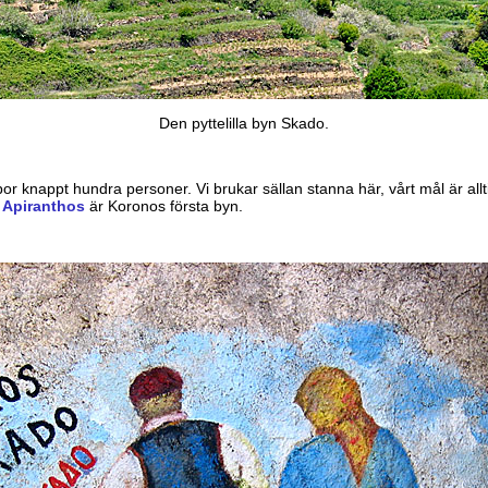
Den pyttelilla byn Skado.
bor knappt hundra personer. Vi brukar sällan stanna här, vårt mål är all
n
Apiranthos
är Koronos första byn.