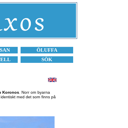
SAN
ÖLUFFA
TELL
SÖK
ch Koronos
. Norr om byarna
identiskt med det som finns på