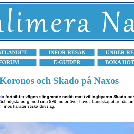
STLANDET
INFÖR RESAN
UNDER RE
FORUM
E-GUIDER
BOKA HO
Koronos och Skado på Naxos
da
fortsätter vägen slingrande nedåt mot tvillingbyarna Skado o
äst högsta berg med sina 999 meter över havet. Landskapet är nästan 
Tinos karateristiska duvslag.