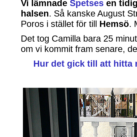
Vi lämnade
Spetses
en tidi
halsen
. Så kanske August Str
Poros i stället för till
Hemsö
. 
Det tog Camilla bara 25 minute
om vi kommit fram senare, de 
Hur det gick till att hit