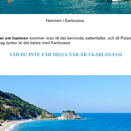
Hamnen i Karlovassi.
öger om hamnen
kommer man till det berömda vattenfallet, och till Pota
 jag tycker är det bästa med Karlovassi.
VAD DU INTE FÅR MISSA NÄR ÄR I KARLOVASSI