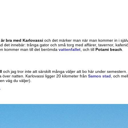
m är bra med Karlovassi
och det märker man när man kommer in i själ
ad det innebär: trånga gator och små torg med affärer, tavernor, kafenió
en kommer man till det berömda
vattenfallet
, och till
Potami beach
.
ll
och jag tror inte att särskilt många väljer att bo här under semester
a över natten. Karlovassi ligger 20 kilometer från
Samos stad
, och mel
en väg du väljer).
»