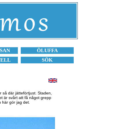
SAN
ÖLUFFA
TELL
SÖK
r så där jätteförtjust. Staden,
et är svårt att få något grepp
n här gör jag det.