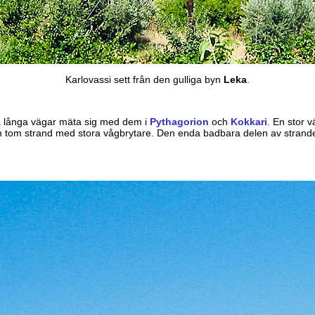
Karlovassi sett från den gulliga byn
Leka
.
å långa vägar mäta sig med dem i
Pythagorion
och
Kokkari
. En stor v
en tom strand med stora vågbrytare. Den enda badbara delen av strande