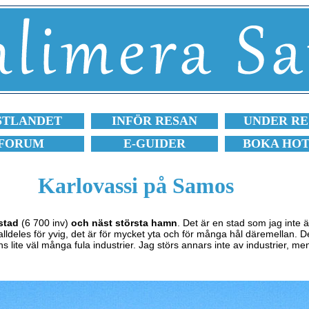
STLANDET
INFÖR RESAN
UNDER RE
FORUM
E-GUIDER
BOKA HO
Karlovassi på Samos
stad
(6 700 inv)
och näst största hamn
. Det är en stad som jag inte ä
 alldeles för yvig, det är för mycket yta och för många hål däremellan. D
ns lite väl många fula industrier. Jag störs annars inte av industrier, me