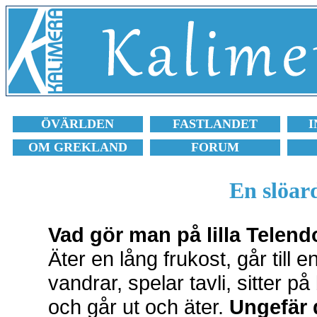
ÖVÄRLDEN
FASTLANDET
I
OM GREKLAND
FORUM
En slöar
Vad gör man på lilla Telen
Äter en lång frukost, går till 
vandrar, spelar tavli, sitter p
och går ut och äter.
Ungefär 