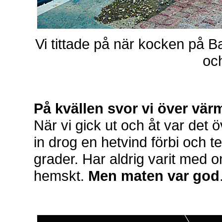
Vi tittade på när kocken på B
och
På kvällen svor vi över vä
När vi gick ut och åt var det
in drog en hetvind förbi och t
grader. Har aldrig varit med o
hemskt.
Men maten var god