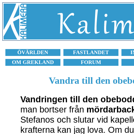
ÖVÄRLDEN
FASTLANDET
I
OM GREKLAND
FORUM
Vandra till den obe
Vandringen till den obebod
man bortser från
mördarbac
Stefanos och slutar vid kapel
krafterna kan jag lova. Om du