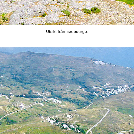
Utsikt från Exobourgo.