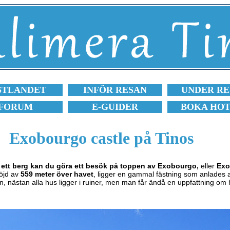
STLANDET
INFÖR RESAN
UNDER RE
FORUM
E-GUIDER
BOKA HO
Exobourgo castle på Tinos
a ett berg kan du göra ett besök på toppen av Exobourgo,
eller
Exo
höjd av
559 meter över havet
, ligger en gammal fästning som anlades a
n, nästan alla hus ligger i ruiner, men man får ändå en uppfattning om