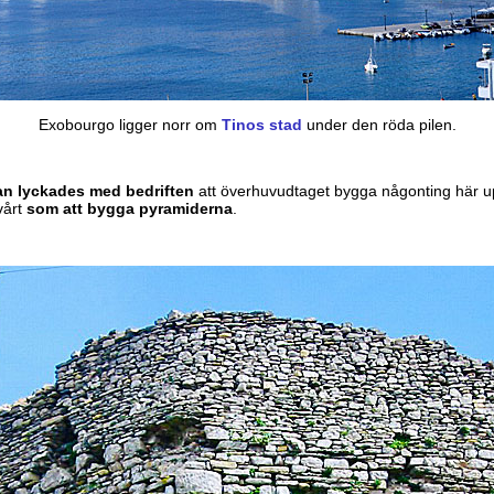
Exobourgo ligger norr om
Tinos stad
under den röda pilen.
man lyckades med bedriften
att överhuvudtaget bygga någonting här up
vårt
som att bygga pyramiderna
.