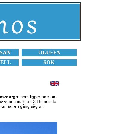
SAN
ÖLUFFA
TELL
SÖK
mvourgo
,
som ligger norr om
v venetianarna. Det finns inte
 hur här en gång såg ut.