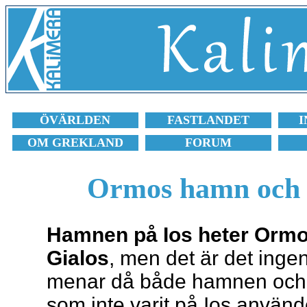
ÖVÄRLDEN
FASTLANDET
I
OM GREKLAND
FORUM
Ormos hamn och G
Hamnen på Ios heter Ormo
Gialos
, men det är det inge
menar då både hamnen och st
som inte varit på Ios använd