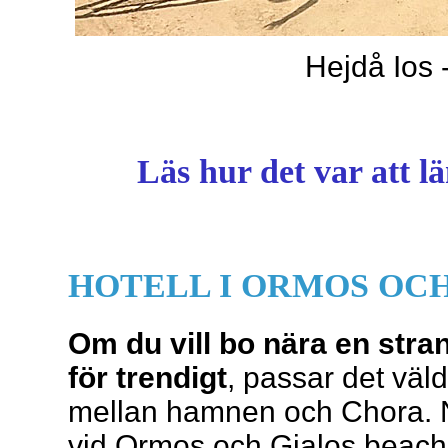
Hejdå Ios -
Läs hur det var att l
HOTELL I ORMOS OC
Om du vill bo nära en stra
för trendigt
, passar det väld
mellan hamnen och Chora. Ne
vid Ormos och Gialos beach