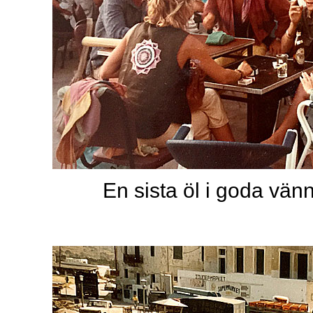
En sista öl i goda vän