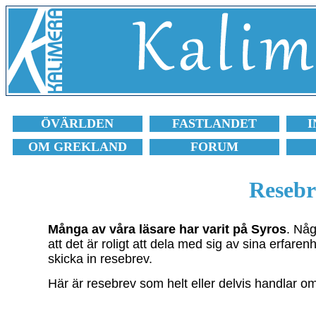
ÖVÄRLDEN
FASTLANDET
I
OM GREKLAND
FORUM
Resebr
Många av våra läsare har varit på Syros
. Någ
att det är roligt att dela med sig av sina erfare
skicka in resebrev.
Här är resebrev som helt eller delvis handlar o