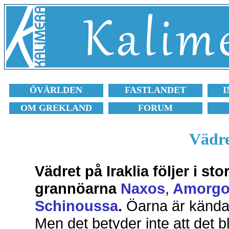
ÖVÄRLDEN
FASTLANDET
I
OM GREKLAND
FORUM
Vädre
Vädret på Iraklia följer i s
grannöarna
Naxos
,
Amorgo
Schinoussa
.
Öarna är kända f
Men det betyder inte att det bl