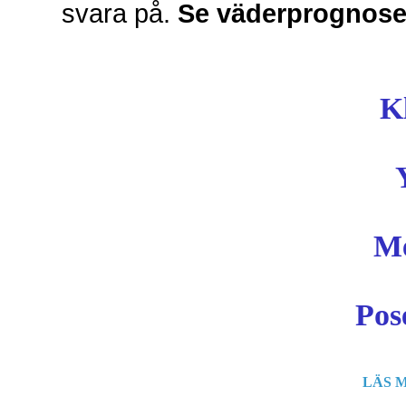
svara på.
Se väderprognoser
Kl
Me
Pos
LÄS 