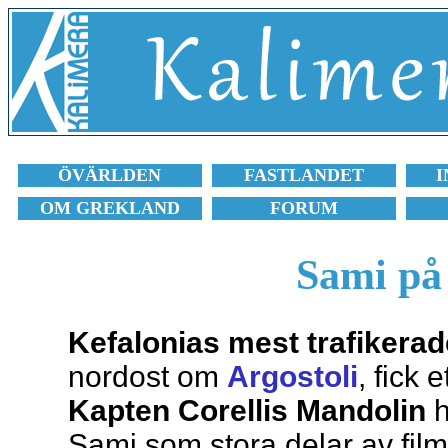
ÖVÄRLDEN
FASTLANDET
I
OM GREKLAND
FORUM
Sami på
Kefalonias mest trafikera
nordost om
Argostoli
, fick 
Kapten Corellis Mandolin
h
Sami som stora delar av film