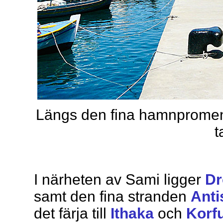
Längs den fina hamnpromena
t
I närheten av Sami ligger
Dr
samt den fina stranden
Ant
det färja till
Ithaka
och
Korf