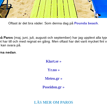
Oftast är det bra väder. Som denna dag på
Pounda beach
.
på Paros
(maj, juni, juli, augusti och september) har jag upplevt alla ty
et har till och med regnat en gång. Men oftast har det varit mycket fint
m kan svara på.
rna nedan
.
Klart.se »
Yr.no »
Meteo.gr »
Poseidon.gr »
LÄS MER OM PAROS