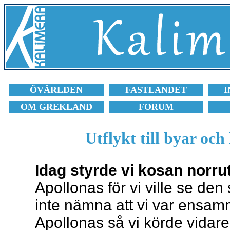
ÖVÄRLDEN
FASTLANDET
I
OM GREKLAND
FORUM
Utflykt till byar oc
Idag styrde vi kosan norrut
Apollonas för vi ville se de
inte nämna att vi var ensamm
Apollonas så vi körde vidare