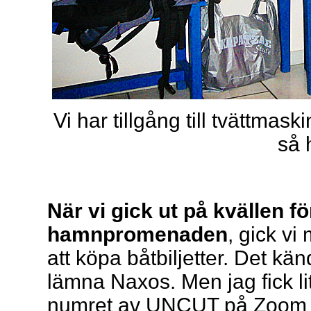
Vi har tillgång till tvättmas
så 
När vi gick ut på kvällen f
hamnpromenaden
, gick vi 
att köpa båtbiljetter. Det kä
lämna Naxos. Men jag fick lit
numret av UNCUT på Zoom