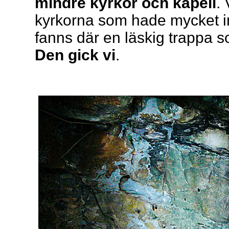
mindre kyrkor och kapell
.
kyrkorna som hade mycket in
fanns där en läskig trappa 
Den gick vi
.