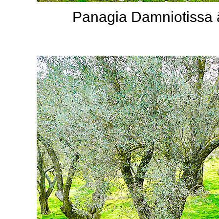
Panagia Damniotissa ä