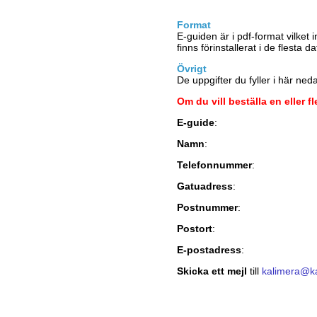
Format
E-guiden är i pdf-format vilket
finns förinstallerat i de flesta
Övrigt
De uppgifter du fyller i här ne
Om du vill beställa en eller f
E-guide
:
Namn
:
Telefonnummer
:
Gatuadress
:
Postnummer
:
Postort
:
E-postadress
:
Skicka ett mejl
till
kalimera@ka