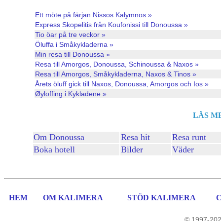
Ett möte på färjan Nissos Kalymnos »
Express Skopelitis från Koufonissi till Donoussa »
Tio öar på tre veckor »
Öluffa i Småkykladerna »
Min resa till Donoussa »
Resa till Amorgos, Donoussa, Schinoussa & Naxos »
Resa till Amorgos, Småkykladerna, Naxos & Tinos
»
Årets öluff gick till Naxos, Donoussa, Amorgos och Ios »
Øyloffing i Kykladene »
LÄS M
Om Donoussa
Resa hit
Resa runt
Boka hotell
Bilder
Väder
HEM
OM KALIMERA
STÖD KALIMERA
© 1997-202