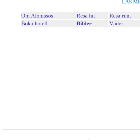
LÄS M
Om Alonissos
Resa hit
Resa runt
Boka hotell
Bilder
Väder