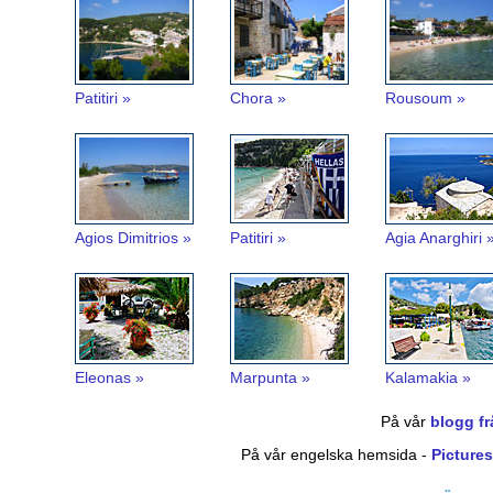
Patitiri »
Chora »
Rousoum »
Agios Dimitrios »
Patitiri »
Agia Anarghiri 
Eleonas »
Marpunta »
Kalamakia »
På vår
blogg f
På vår engelska hemsida -
Picture