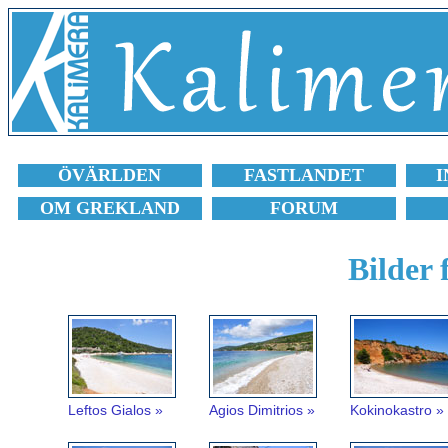
ÖVÄRLDEN
FASTLANDET
I
OM GREKLAND
FORUM
Bilder 
Leftos Gialos »
Agios Dimitrios »
Kokinokastro »