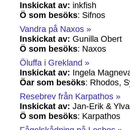
Inskickat av:
inkfish
Ö som besöks
:
Sifnos
Vandra på Naxos »
Inskickat av:
Gunilla Obert
Ö som besöks
:
Naxos
Öluffa i Grekland »
Inskickat av:
Ingela Magneva
Öar som besöks
:
Rhodos, Sy
Resebrev från Karpathos »
Inskickat av:
Jan-Erik & Ylv
Ö som besöks
:
Karpathos
Fågelskådning på Lesbos »