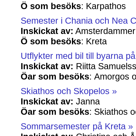
Ö som besöks
:
Karpathos
Semester i Chania och Nea C
Inskickat av:
Amsterdammer
Ö som besöks
:
Kreta
Utflykter med bil till byarna 
Inskickat av:
Riitta Samuels
Öar som besöks
:
Amorgos o
Skiathos och Skopelos »
Inskickat av:
Janna
Öar som besöks
:
Skiathos 
Sommarsemester på Kreta »