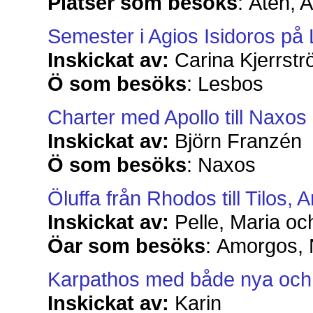
Platser som besöks
:
Aten, 
Semester i Agios Isidoros på
Inskickat av:
Carina Kjerrst
Ö som besöks
:
Lesbos
Charter med Apollo till Naxos
Inskickat av:
Björn Franzén
Ö som besöks
:
Naxos
Öluffa från Rhodos till Tilos
Inskickat av:
Pelle, Maria oc
Öar som besöks
:
Amorgos, 
Karpathos med både nya och
Inskickat av:
Karin