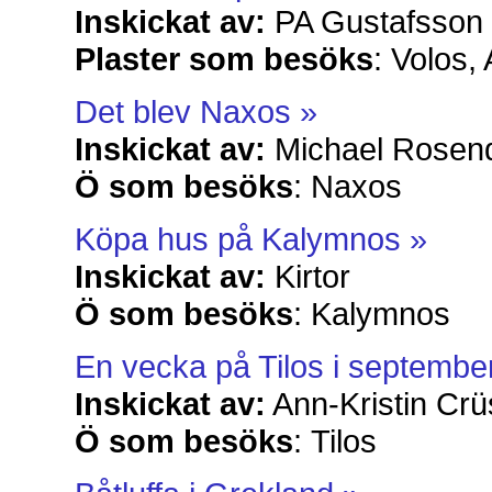
Inskickat av:
PA Gustafsson
Plaster som besöks
:
Volos, 
Det blev Naxos »
Inskickat av:
Michael Rosen
Ö som besöks
:
Naxos
Köpa hus på Kalymnos »
Inskickat av:
Kirtor
Ö som besöks
:
Kalymnos
En vecka på Tilos i septembe
Inskickat av:
Ann-Kristin Crü
Ö som besöks
:
Tilos