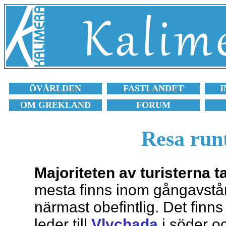
ÖVÄRLDEN
FASTLANDET
I
OM GREKLAND
FORUM
Resa run
Majoriteten av turisterna tar
mesta finns inom gångavstånd
närmast obefintlig. Det finn
leder till
Vlychada
i söder oc