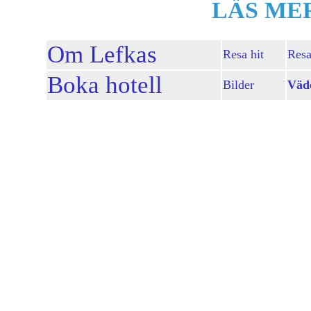
LÄS ME
Om Lefkas
Resa hit
Resa
Boka hotell
Bilder
Väd