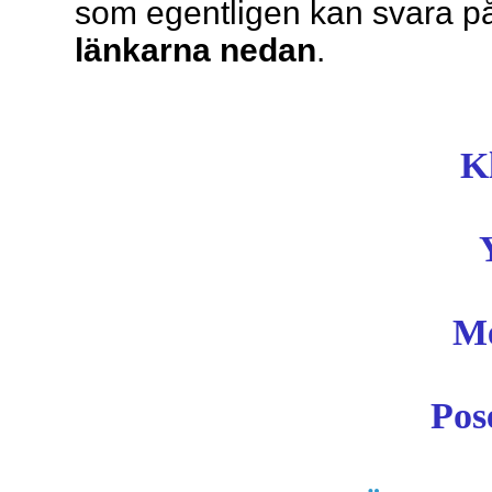
som egentligen kan svara p
länkarna nedan
.
Kl
Me
Pos