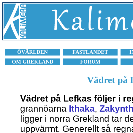
ÖVÄRLDEN
FASTLANDET
I
OM GREKLAND
FORUM
Vädret på 
Vädret på Lefkas följer i 
grannöarna
Ithaka
,
Zakynt
ligger i norra Grekland tar de
uppvärmt. Generellt så regna