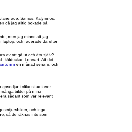
inplanerade: Samos, Kalymnos,
en då jag alltid bokade på
nte, men jag minns att jag
in laptop, och raderade därefter
ra av att gå ut och äta själv?
ch kåldockan Lennart. Att det
antorini
en månad senare, och
gosedjur i olika situationer.
å många bilder på mina
afera sådant som var relevant
 gosedjursbilder, och inga
are, så de räknas inte som