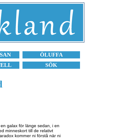
SAN
ÖLUFFA
TELL
SÖK
d
i en galax för länge sedan, i en
 minneskort till de relativt
aradox kommer ni förstå när ni