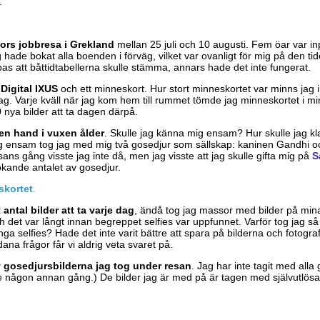
.
kors jobbresa i Grekland
mellan 25 juli och 10 augusti. Fem öar var 
ade bokat alla boenden i förväg, vilket var ovanligt för mig på den tid
pas att båttidtabellerna skulle stämma, annars hade det inte fungerat.
Digital IXUS
och ett minneskort. Hur stort minneskortet var minns jag i
dag. Varje kväll när jag kom hem till rummet tömde jag minneskortet i m
 nya bilder att ta dagen därpå.
gen hand i vuxen ålder
. Skulle jag känna mig ensam? Hur skulle jag kla
mig ensam tog jag med mig två gosedjur som sällskap: kaninen Gandhi o
esans gång visste jag inte då, men jag visste att jag skulle gifta mig på
S
tökande antalet av gosedjur.
skortet
.
antal bilder att ta varje dag
, ändå tog jag massor med bilder på mina 
h det var långt innan begreppet selfies var uppfunnet. Varför tog jag s
ga selfies? Hade det inte varit bättre att spara på bilderna och fotogr
ana frågor får vi aldrig veta svaret på.
 gosedjursbilderna jag tog under resan
. Jag har inte tagit med alla
å se någon annan gång.) De bilder jag är med på är tagen med självutlös