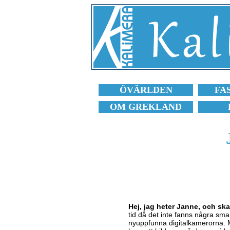
ÖVÄRLDEN
FA
OM GREKLAND
Hej, jag heter Janne, och s
tid då det inte fanns några sma
nyuppfunna digitalkamerorna. M