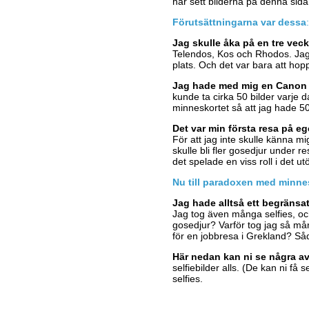
har sett bilderna på denna sida
Förutsättningarna var dessa
:
Jag skulle åka på en tre vec
Telendos, Kos och Rhodos. Jag h
plats. Och det var bara att hop
Jag hade med mig en Canon 
kunde ta cirka 50 bilder varje 
minneskortet så att jag hade 50
Det var min första resa på e
För att jag inte skulle känna 
skulle bli fler gosedjur under r
det spelade en viss roll i det u
Nu till paradoxen med minne
Jag hade alltså ett begränsat 
Jag tog även många selfies, oc
gosedjur? Varför tog jag så mån
för en jobbresa i Grekland? Såd
Här nedan kan ni se några av
selfiebilder alls. (De kan ni f
selfies.