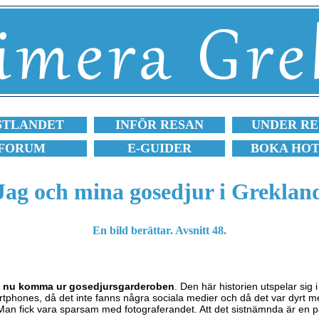
STLANDET
INFÖR RESAN
UNDER RE
FORUM
E-GUIDER
BOKA HO
Jag och mina gosedjur i Greklan
En bild berättar. Avsnitt 48.
ka nu komma ur gosedjursgarderoben
. Den här historien utspelar sig 
rtphones, då det inte fanns några sociala medier och då det var dyrt med
an fick vara sparsam med fotograferandet. Att det sistnämnda är en p