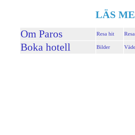
LÄS ME
Om Paros
Resa hit
Resa
Boka hotell
Bilder
Väde