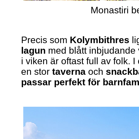
Monastiri b
Precis som
Kolymbithres
li
lagun
med blått inbjudande v
i viken är oftast full av folk. 
en stor
taverna
och
snackb
passar perfekt för barnfa