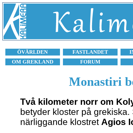
ÖVÄRLDEN
FASTLANDET
I
OM GREKLAND
FORUM
Monastiri b
Två kilometer norr om Koly
betyder kloster på grekiska. 
närliggande klostret
Agios I