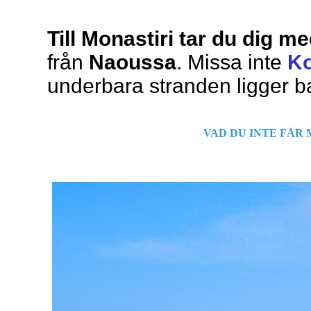
Till Monastiri tar du dig m
från
Naoussa
. Missa inte
Ko
underbara stranden ligger ba
VAD DU INTE FÅR 