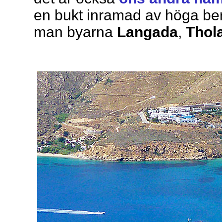
en bukt inramad av höga ber
man byarna
Langada
,
Thola