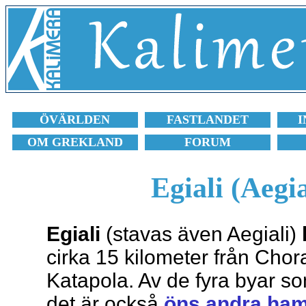
ÖVÄRLDEN
FASTLANDET
I
OM GREKLAND
FORUM
Egiali (Aegi
Egiali
(stavas även Aegiali)
cirka 15 kilometer från Chora
Katapola. Av de fyra byar som
det är också
öns andra ha