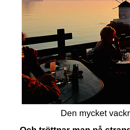
Den mycket vackra
Och tröttnar man på strand