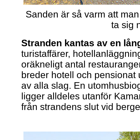
Sanden är så varm att man 
ta sig n
Stranden kantas av en lå
turistaffärer, hotellanläggnin
oräkneligt antal restaurang
breder hotell och pensionat u
av alla slag. En utomhusbio
ligger alldeles utanför Kamar
från strandens slut vid berget