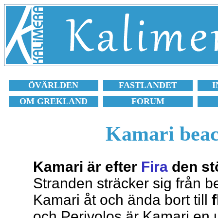
ÖVÄRLDEN
FASTLANDET
I
OM GREKLAND
FORUM
Kamari beac
Kamari är efter
Fira
den stö
Stranden sträcker sig från b
Kamari åt och ända bort till
och Perivolos är Kamari en u