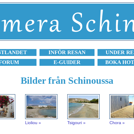
STLANDET
INFÖR RESAN
UNDER RE
FORUM
E-GUIDER
BOKA HO
Bilder från Schinoussa
Lioliou »
Tsigouri »
Chora »