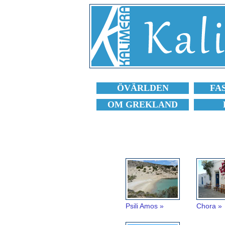
ÖVÄRLDEN
FA
OM GREKLAND
Psili Amos »
Chora »