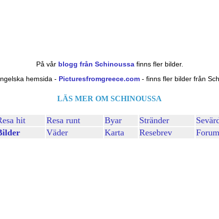
På vår
blogg från Schinoussa
finns fler bilder.
engelska hemsida -
Picturesfromgreece.com
- finns fler bilder från S
LÄS MER OM SCHINOUSSA
Resa hit
Resa runt
Byar
Stränder
Sevärd
Bilder
Väder
Karta
Resebrev
Foru