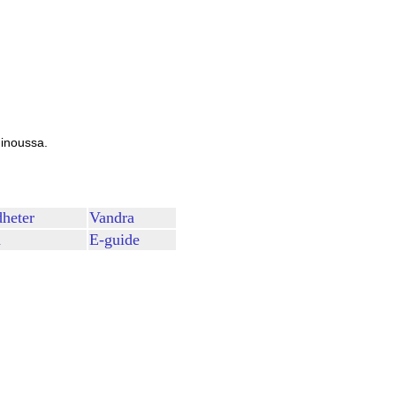
chinoussa.
heter
Vandra
m
E-guide