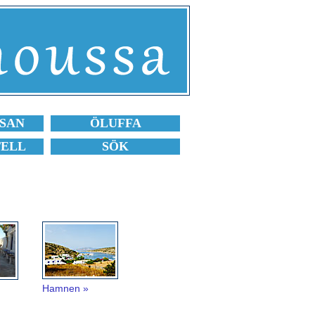
SAN
ÖLUFFA
TELL
SÖK
Hamnen »