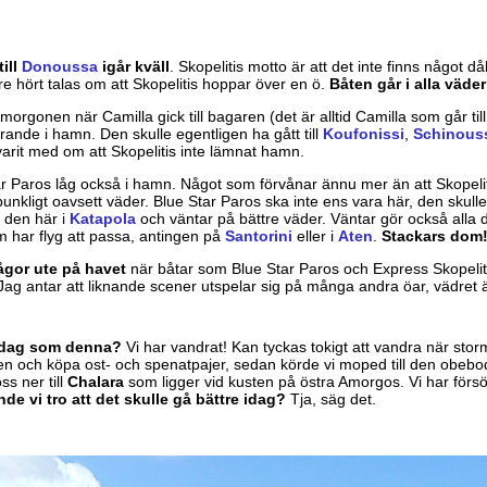
till
Donoussa
igår kväll
. Skopelitis motto är att det inte finns något då
are hört talas om att Skopelitis hoppar över en ö.
Båten går i alla väder
 morgonen när Camilla gick till bagaren (det är alltid Camilla som går ti
arande i hamn. Den skulle egentligen ha gått till
Koufonissi
,
Schinous
varit med om att Skopelitis inte lämnat hamn.
ar Paros låg också i hamn. Något som förvånar ännu mer än att Skopeliti
punkligt oavsett väder. Blue Star Paros ska inte ens vara här, den skull
r den här i
Katapola
och väntar på bättre väder. Väntar gör också alla d
 har flyg att passa, antingen på
Santorini
eller i
Aten
.
Stackars dom
ågor ute på havet
när båtar som Blue Star Paros och Express Skopelitis
 Jag antar att liknande scener utspelar sig på många andra öar, vädret ä
g dag som denna?
Vi har vandrat! Kan tyckas tokigt att vandra när storm
aren och köpa ost- och spenatpajer, sedan körde vi moped till den obe
ss ner till
Chalara
som ligger vid kusten på östra Amorgos. Vi har försökt
de vi tro att det skulle gå bättre idag?
Tja, säg det.