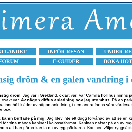
STLANDET
INFÖR RESAN
UNDER RE
FORUM
E-GUIDER
BOKA HO
sig dröm & en galen vandring i
nstig dröm
. Jag var i Grekland, oklart var. Var Camilla höll hus minns j
a exakt var.
Av någon diffus anledning sov jag utomhus
. På en par
a innehöll kläder av någon anledning, i den andra fanns våra värdesak
or osv.
ik kanin buffade på mig
. Jag blev inte ett dugg förvånad av att se en 
d för sina många kaniner i kolossalformat. Kaninen nafsar på en av r
honom att han gärna kan ta en av ryggsäckarna. Kaninen väljer ryggsäc