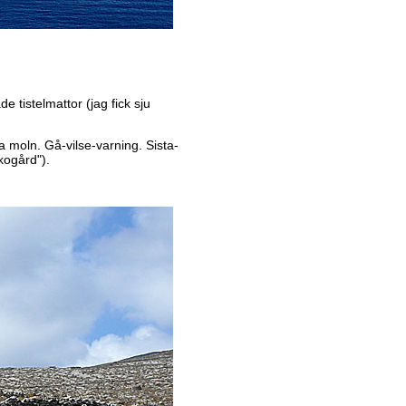
e tistelmattor (jag fick sju
a moln. Gå-vilse-varning. Sista-
kogård").