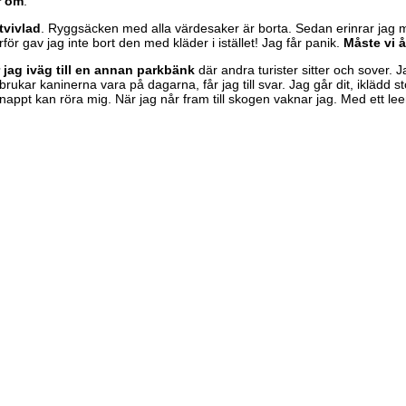
r om
.
tvivlad
. Ryggsäcken med alla värdesaker är borta. Sedan erinrar jag mig
rför gav jag inte bort den med kläder i istället! Jag får panik.
Måste vi 
r jag iväg till en annan parkbänk
där andra turister sitter och sover. J
rukar kaninerna vara på dagarna, får jag till svar. Jag går dit, iklädd 
knappt kan röra mig. När jag når fram till skogen vaknar jag. Med ett l