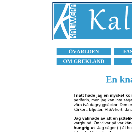
ÖVÄRLDEN
FA
OM GREKLAND
En kna
I natt hade jag en mycket ko
periferin, men jag kan inte säg
våra två dagryggsäckar. Den en
körkort, biljetter, VISA-kort, dat
Jag vaknade av att en jättel
varghund. Ön vi var på var kän
hungrig ut
. Jag säger (!) åt 