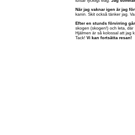
lufsar lyckligt iväg.
Jag somna
När jag vaknar igen är jag för
kanin. Skit också tänker jag. Va
Efter en stunds förvirring gå
skogen (skogen!) och leta, där b
Hjälmen är så kolossal att jag 
Tack!
Vi kan fortsätta resan!