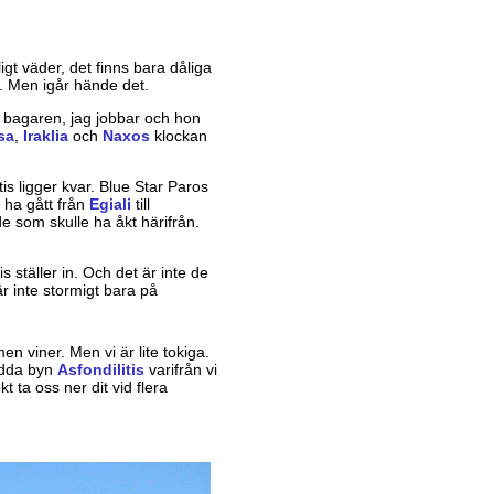
ligt väder, det finns bara dåliga
. Men igår hände det.
ll bagaren, jag jobbar och hon
sa
,
Iraklia
och
Naxos
klockan
s ligger kvar. Blue Star Paros
e ha gått från
Egiali
till
e som skulle ha åkt härifrån.
!
 ställer in. Och det är inte de
r inte stormigt bara på
en viner. Men vi är lite tokiga.
bodda byn
Asfondilitis
varifrån vi
 ta oss ner dit vid flera