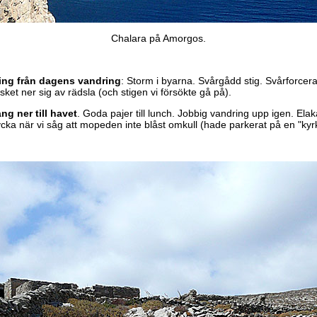
Chalara på Amorgos.
ing från dagens vandring
: Storm i byarna. Svårgådd stig. Svårforcerad
ket ner sig av rädsla (och stigen vi försökte gå på).
ng ner till havet
. Goda pajer till lunch. Jobbig vandring upp igen. Elak
cka när vi såg att mopeden inte blåst omkull (hade parkerat på en "kyr