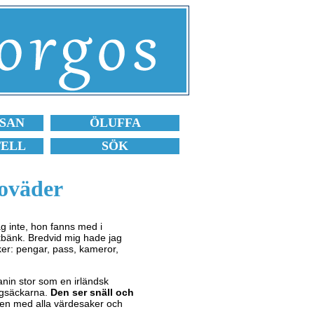
SAN
ÖLUFFA
TELL
SÖK
 oväder
ag inte, hon fanns med i
kbänk. Bredvid mig hade jag
er: pengar, pass, kameror,
kanin stor som en irländsk
yggsäckarna.
Den ser snäll och
ken med alla värdesaker och