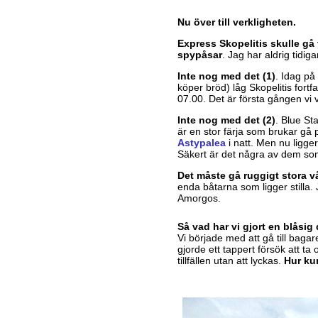
Nu över till verkligheten.
Express Skopelitis skulle gå 
spypåsar
. Jag har aldrig tidig
Inte nog med det (1)
. Idag på
köper bröd) låg Skopelitis fortf
07.00. Det är första gången vi 
Inte nog med det (2)
. Blue St
är en stor färja som brukar gå 
Astypalea
i natt. Men nu ligge
Säkert är det några av dem som
Det måste gå ruggigt stora v
enda båtarna som ligger stilla.
Amorgos.
Så vad har vi gjort en blåsi
Vi började med att gå till bag
gjorde ett tappert försök att ta o
tillfällen utan att lyckas.
Hur kun