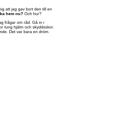
 att jag gav bort den till en
åka hem nu?
Och hur?
ag frågar om råd. Gå in i
stor tung hjälm och skyddsskor.
eende. Det var bara en dröm.