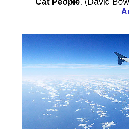
Cat People
. (David Bow
A