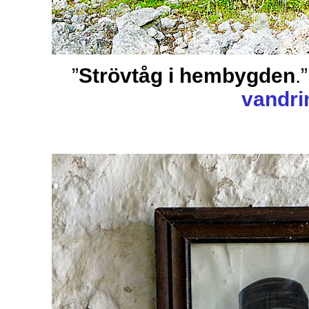
”
Strövtåg i hembygden
.
vandri