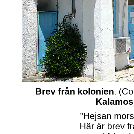
Brev från kolonien
. (Co
Kalamo
”Hejsan mors
Här är brev f