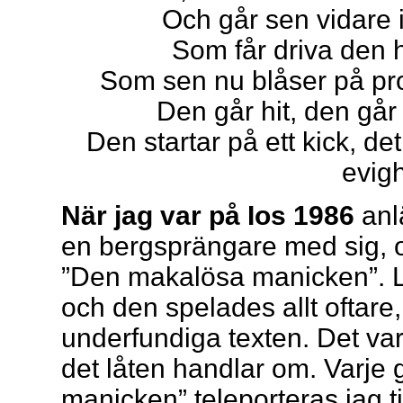
Och går sen vidare i
Som får driva den 
Som sen nu blåser på pro
Den går hit, den går d
Den startar på ett kick, d
evig
När jag var på Ios 1986
anl
en bergsprängare med sig, o
”Den makalösa manicken”. Lå
och den spelades allt oftare,
underfundiga texten. Det va
det låten handlar om. Varje
manicken” teleporteras jag ti