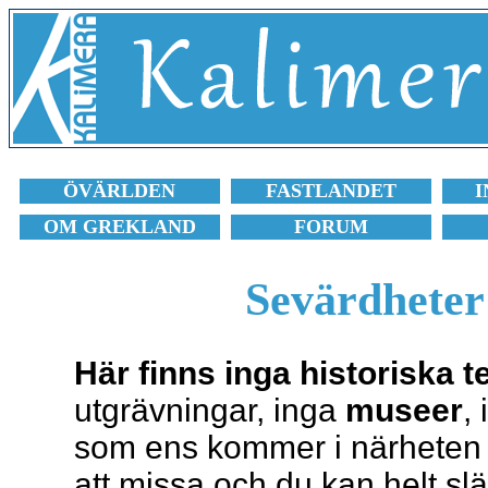
ÖVÄRLDEN
FASTLANDET
I
OM GREKLAND
FORUM
Sevärdheter
Här finns inga historiska 
utgrävningar, inga
museer
,
som ens kommer i närheten a
att missa och du kan helt sl