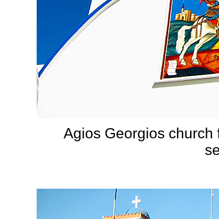
Agios Georgios church 
se