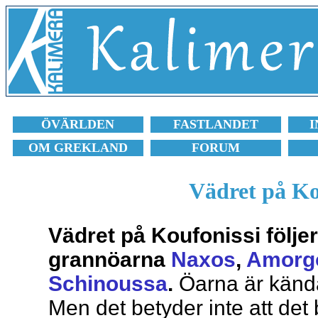
ÖVÄRLDEN
FASTLANDET
I
OM GREKLAND
FORUM
Vädret på Ko
Vädret på Koufonissi följe
grannöarna
Naxos
,
Amorg
Schinoussa
.
Öarna är kända 
Men det betyder inte att det 