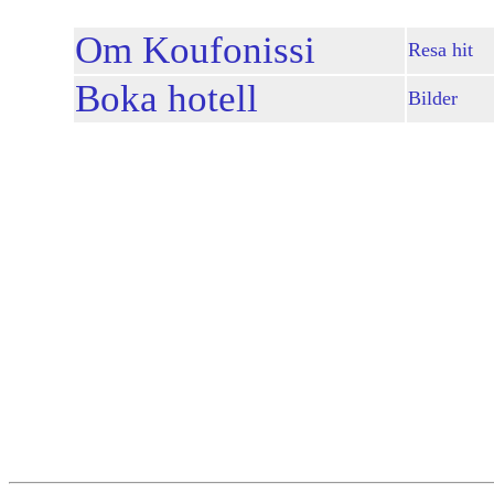
Om Koufonissi
Resa hit
Boka hotell
Bilder