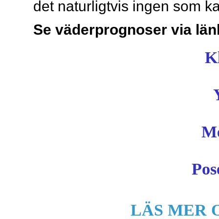
det naturligtvis ingen som k
Se väderprognoser via lä
Kl
Me
Pos
LÄS MER 