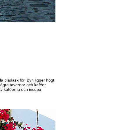
la pladask för. Byn ligger högt
några tavernor och kaféer.
t av kaféerna och insupa