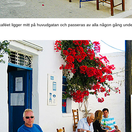
kaféet ligger mitt på huvudgatan och passeras av alla någon gång und