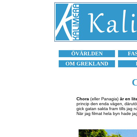
ÖVÄRLDEN
FA
OM GREKLAND
C
Chora
(eller Panagia)
är en li
princip den enda vägen, därutö
gick gatan sakta fram tills ja
När jag filmat hela byn hade j