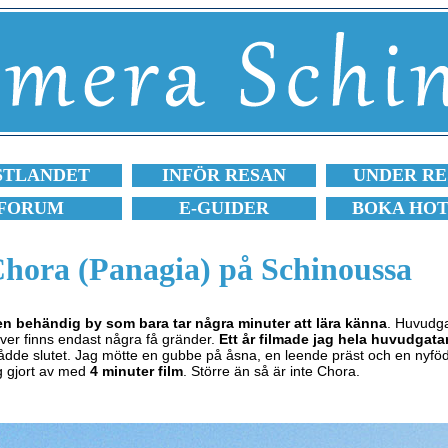
STLANDET
INFÖR RESAN
UNDER RE
FORUM
E-GUIDER
BOKA HO
hora (Panagia) på Schinoussa
ten behändig by som bara tar några minuter att lära känna
. Huvudg
ver finns endast några få gränder.
Ett år filmade jag hela huvudgata
g nådde slutet. Jag mötte en gubbe på åsna, en leende präst och en n
ag gjort av med
4 minuter film
. Större än så är inte Chora.