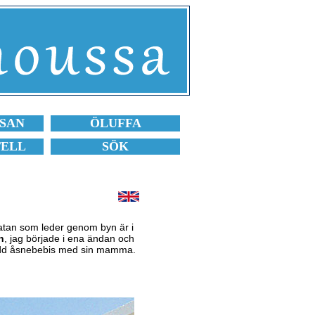
SAN
ÖLUFFA
TELL
SÖK
atan som leder genom byn är i
n
, jag började i ena ändan och
yfödd åsnebebis med sin mamma.