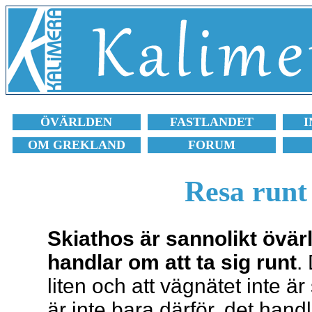
ÖVÄRLDEN
FASTLANDET
I
OM GREKLAND
FORUM
Resa runt
Skiathos är sannolikt övär
handlar om att ta sig runt
.
liten och att vägnätet inte ä
är inte bara därför, det han