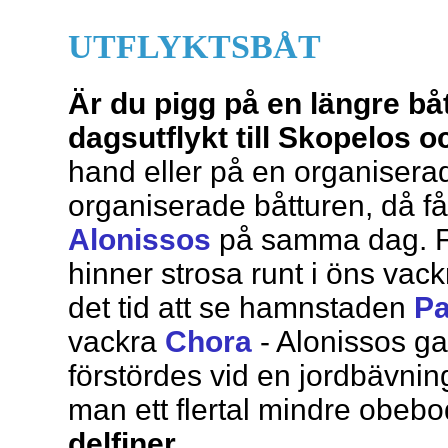
UTFLYKTSBÅT
Är du pigg på en längre b
dagsutflykt till Skopelos 
hand eller på en organiserad
organiserade båtturen, då få
Alonissos
på samma dag. Fö
hinner strosa runt i öns vac
det tid att se hamnstaden
Pa
vackra
Chora
- Alonissos g
förstördes vid en jordbävni
man ett flertal mindre obeb
delfiner
.